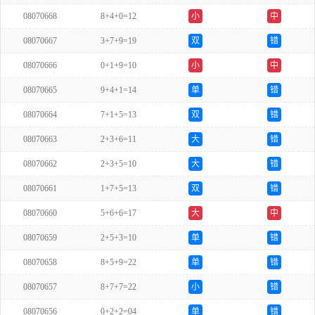
08070668
8+4+0=12
小
中
08070667
3+7+9=19
双
错
08070666
0+1+9=10
小
中
08070665
9+4+1=14
单
错
08070664
7+1+5=13
双
错
08070663
2+3+6=11
大
错
08070662
2+3+5=10
大
错
08070661
1+7+5=13
双
错
08070660
5+6+6=17
大
中
08070659
2+5+3=10
单
错
08070658
8+5+9=22
单
错
08070657
8+7+7=22
小
错
08070656
0+2+2=04
单
错