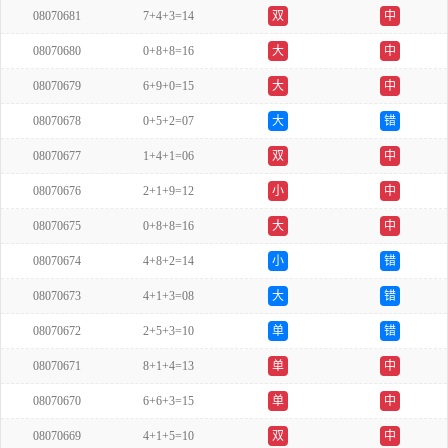
08070681
7+4+3=14
双
中
08070680
0+8+8=16
大
中
08070679
6+9+0=15
大
中
08070678
0+5+2=07
大
错
08070677
1+4+1=06
双
中
08070676
2+1+9=12
小
中
08070675
0+8+8=16
大
中
08070674
4+8+2=14
小
错
08070673
4+1+3=08
大
错
08070672
2+5+3=10
单
错
08070671
8+1+4=13
单
中
08070670
6+6+3=15
单
中
08070669
4+1+5=10
双
中