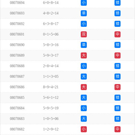
08070694
6+0+8=14
小
错
08070693
4+8+2=14
单
错
08070692
6+3+8=17
小
错
08070691
0+1+5=06
双
中
08070690
5+8+3=16
单
错
08070689
5+9+3=17
大
中
08070688
2+8+4=14
小
错
08070687
1+1+3=05
大
错
08070686
8+9+4=21
大
中
08070685
5+6+1=12
大
错
08070684
5+9+5=19
小
错
08070683
1+0+5=06
大
错
08070682
1+2+9=12
小
中