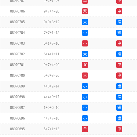
08070707
4+2+1=07
单
中
08070706
9+7+4=20
双
中
08070705
0+9+3=12
大
错
08070704
7+7+1=15
小
错
08070703
6+1+3=10
小
中
08070702
6+4+1=11
大
错
08070701
9+7+4=20
双
中
08070700
5+7+8=20
大
中
08070699
4+8+2=14
小
错
08070698
4+4+9=17
小
错
08070697
1+9+6=16
小
错
08070696
4+7+7=18
小
错
08070695
5+7+1=13
单
中