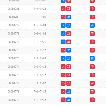
08080782
0+3+4=07
大
单
中
08080781
5+8+9=22
大
双
中
08080780
3+0+3=06
小
单
中
08080779
1+2+6=09
大
双
错
08080778
0+3+1=04
大
双
中
08080777
9+8+4=21
小
单
中
08080776
5+7+0=12
小
单
中
08080775
7+1+1=09
大
双
错
08080774
5+6+7=18
大
双
中
08080773
5+1+6=12
小
双
中
08080772
0+1+1=02
小
双
中
08080771
7+1+7=15
大
双
中
08080770
5+3+4=12
小
单
中