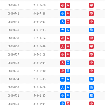
08080743
2+1+3=06
小
双
中
08080742
9+2+7=18
小
双
中
08080741
5+6+0=11
大
单
中
08080740
4+0+9=13
大
双
错
08080739
1+2+1=04
小
双
中
08080738
4+7+8=19
大
单
中
08080737
3+5+0=08
小
双
中
08080736
3+2+9=14
大
单
中
08080735
7+3+0=10
小
单
中
08080734
7+0+6=13
大
双
错
08080733
3+5+1=09
大
双
错
08080732
5+8+2=15
小
双
错
08080731
8+2+4=14
小
双
中