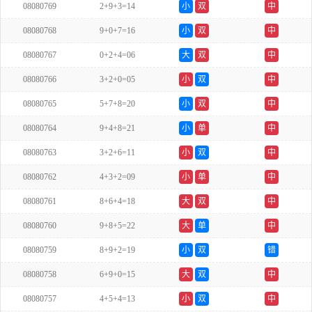
08080769
2+9+3=14
小
双
中
08080768
9+0+7=16
小
双
中
08080767
0+2+4=06
大
双
中
08080766
3+2+0=05
小
双
中
08080765
5+7+8=20
小
双
中
08080764
9+4+8=21
小
单
中
08080763
3+2+6=11
小
双
中
08080762
4+3+2=09
小
单
中
08080761
8+6+4=18
大
双
中
08080760
9+8+5=22
大
单
中
08080759
8+9+2=19
小
双
错
08080758
6+9+0=15
大
双
中
08080757
4+5+4=13
小
双
中