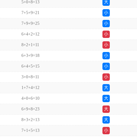
5+0+8=13
大
7+5+9=21
小
7+9+9=25
小
6+4+2=12
小
8+2+1=11
小
6+3+9=18
小
6+4+5=15
小
3+0+8=11
小
1+7+4=12
大
4+0+6=10
大
6+9+8=23
大
8+3+2=13
大
7+1+5=13
小