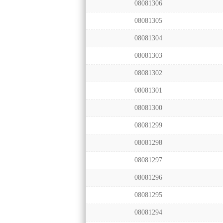
08081306
08081305
08081304
08081303
08081302
08081301
08081300
08081299
08081298
08081297
08081296
08081295
08081294