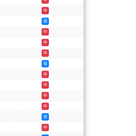
中
错
中
中
中
错
中
中
中
中
错
中