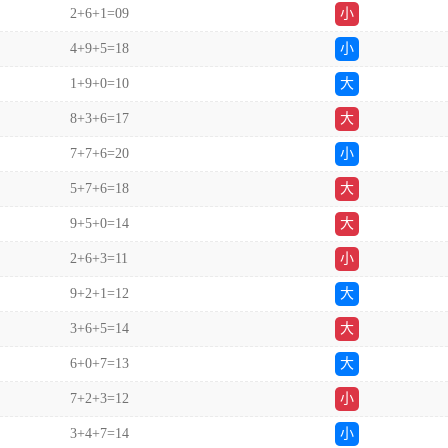
2+6+1=09
小
4+9+5=18
小
1+9+0=10
大
8+3+6=17
大
7+7+6=20
小
5+7+6=18
大
9+5+0=14
大
2+6+3=11
小
9+2+1=12
大
3+6+5=14
大
6+0+7=13
大
7+2+3=12
小
3+4+7=14
小