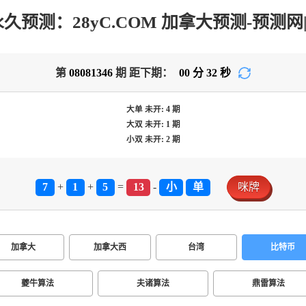
第
08081346
期 距下期：
00
分
32
秒
大单
未开:
4
期
大双
未开:
1
期
小双
未开:
2
期
7
+
1
+
5
=
13
-
小
单
咪牌
加拿大
加拿大西
台湾
比特币
夔牛算法
夫诸算法
鼎雷算法