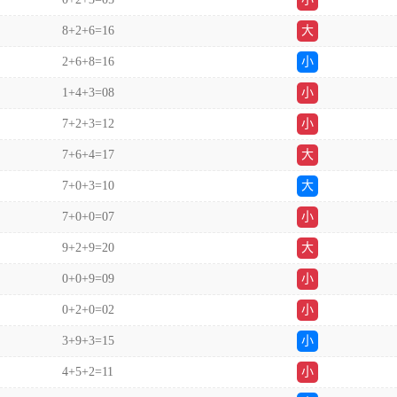
8+2+6=16
大
2+6+8=16
小
1+4+3=08
小
7+2+3=12
小
7+6+4=17
大
7+0+3=10
大
7+0+0=07
小
9+2+9=20
大
0+0+9=09
小
0+2+0=02
小
3+9+3=15
小
4+5+2=11
小