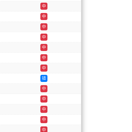
中
中
中
中
中
中
中
错
中
中
中
中
中