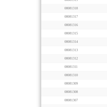
08081318
08081317
08081316
08081315
08081314
08081313
08081312
08081311
08081310
08081309
08081308
08081307