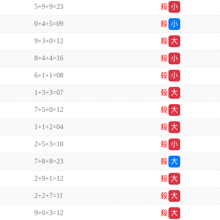
单
5+9+9=23
殺
小
单
0+4+5=09
殺
小
单
9+3+0=12
殺
大
单
8+4+4=16
殺
小
双
6+1+1=08
殺
小
单
1+3+3=07
殺
大
单
7+5+0=12
殺
大
双
1+1+2=04
殺
大
单
2+5+3=10
殺
小
单
7+8+8=23
殺
大
单
2+9+1=12
殺
大
单
2+2+7=11
殺
大
双
9+0+3=12
殺
大