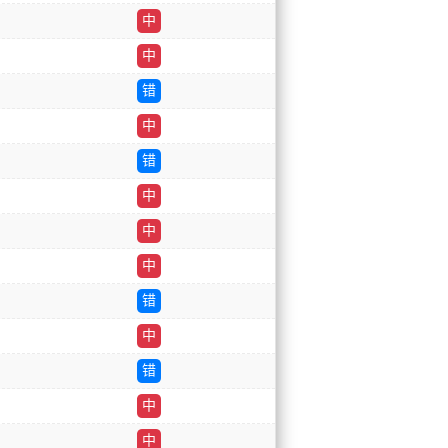
中
中
错
中
错
中
中
中
错
中
错
中
中