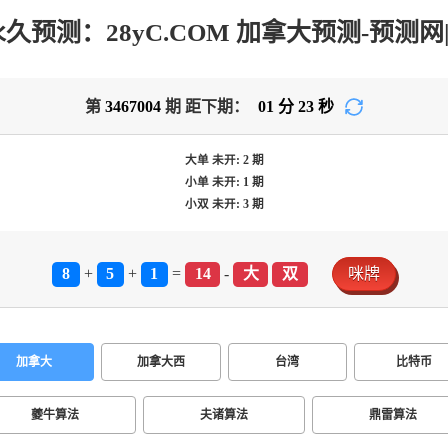
第
3467004
期 距下期：
01
分
23
秒
大单
未开:
2
期
小单
未开:
1
期
小双
未开:
3
期
8
+
5
+
1
=
14
-
大
双
咪牌
加拿大
加拿大西
台湾
比特币
夔牛算法
夫诸算法
鼎雷算法