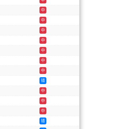
中
中
中
中
中
中
中
错
中
中
中
错