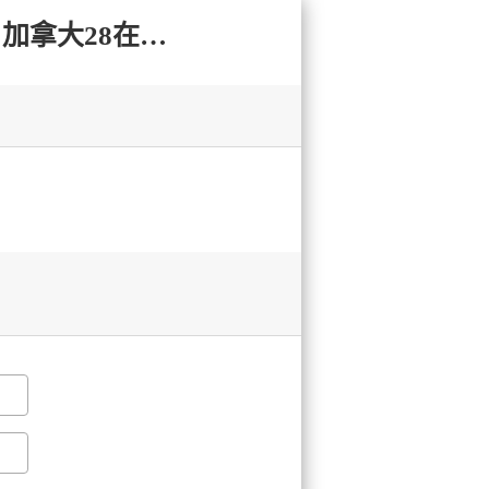
加拿大28预测 永久预测：28yC.COM 加拿大预测-预测网|加拿大28在线预测网|加拿大pc在线|PC刮奖_专注研究在线加拿大预测！