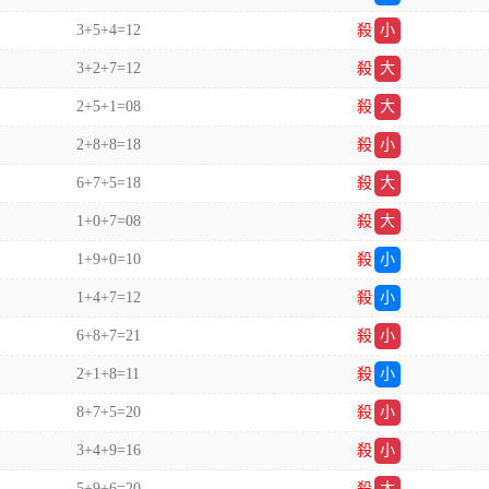
单
3+5+4=12
殺
小
单
3+2+7=12
殺
大
单
2+5+1=08
殺
大
双
2+8+8=18
殺
小
单
6+7+5=18
殺
大
单
1+0+7=08
殺
大
单
1+9+0=10
殺
小
双
1+4+7=12
殺
小
双
6+8+7=21
殺
小
双
2+1+8=11
殺
小
单
8+7+5=20
殺
小
双
3+4+9=16
殺
小
双
5+9+6=20
殺
大