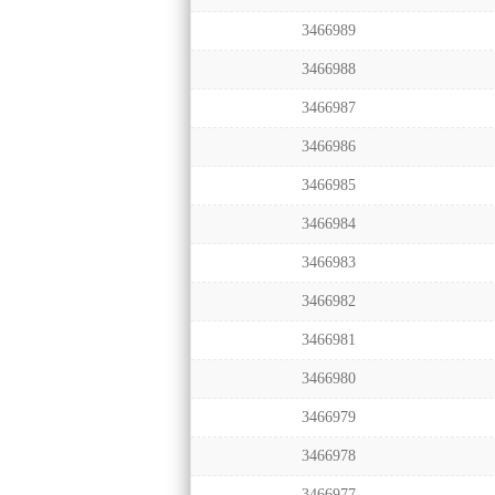
3466989
3466988
3466987
3466986
3466985
3466984
3466983
3466982
3466981
3466980
3466979
3466978
3466977