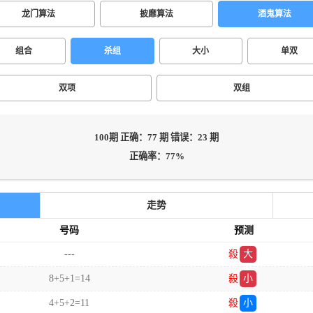
龙门算法
披靡算法
酒鬼算法
组合
杀组
大小
单双
双项
双组
100期 正确：77 期 错误：23 期
正确率：77%
走势
号码
预测
---
殺
大
单
8+5+1=14
殺
小
单
4+5+2=11
殺
小