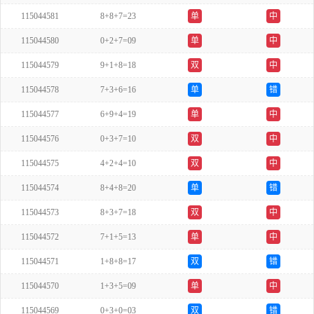
115044581
8+8+7=23
单
中
115044580
0+2+7=09
单
中
115044579
9+1+8=18
双
中
115044578
7+3+6=16
单
错
115044577
6+9+4=19
单
中
115044576
0+3+7=10
双
中
115044575
4+2+4=10
双
中
115044574
8+4+8=20
单
错
115044573
8+3+7=18
双
中
115044572
7+1+5=13
单
中
115044571
1+8+8=17
双
错
115044570
1+3+5=09
单
中
115044569
0+3+0=03
双
错