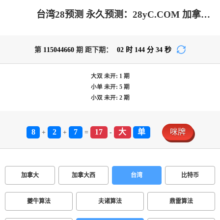
台湾28预测 永久预测：28yC.COM 加拿大预测-预测网|加拿大28在线预测网|加拿大pc在线|PC刮奖_专注研究在线加拿大预测！
第
115044660
期 距下期：
02
时
144
分
34
秒
大双
未开:
1
期
小单
未开:
5
期
小双
未开:
2
期
8
2
7
17
大
单
咪牌
+
+
=
-
加拿大
加拿大西
台湾
比特币
夔牛算法
夫诸算法
鼎雷算法