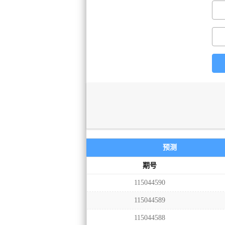
预测
期号
115044590
115044589
115044588