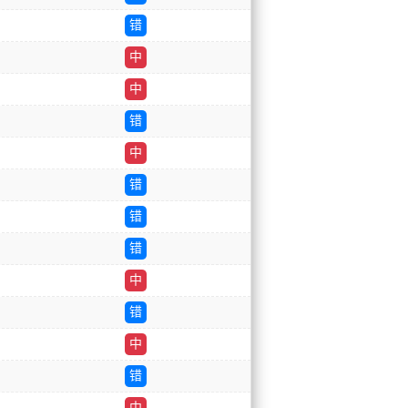
错
中
中
错
中
错
错
错
中
错
中
错
中