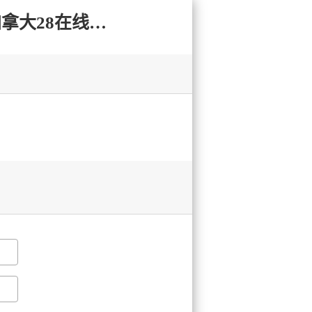
台湾28预测 永久预测：28yC.COM 加拿大预测-预测网|加拿大28在线预测网|加拿大pc在线|PC刮奖_专注研究在线加拿大预测！