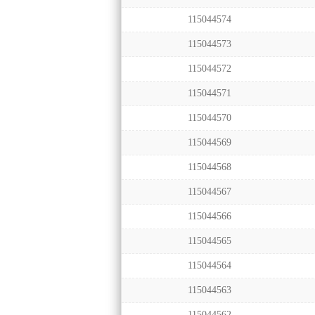
115044574
115044573
115044572
115044571
115044570
115044569
115044568
115044567
115044566
115044565
115044564
115044563
115044562