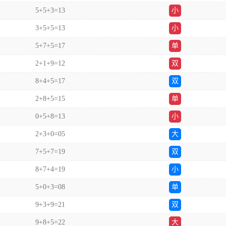
5+5+3=13
小
3+5+5=13
小
5+7+5=17
单
2+1+9=12
双
8+4+5=17
双
2+8+5=15
单
0+5+8=13
小
2+3+0=05
大
7+5+7=19
双
8+7+4=19
小
5+0+3=08
单
9+3+9=21
双
9+8+5=22
大