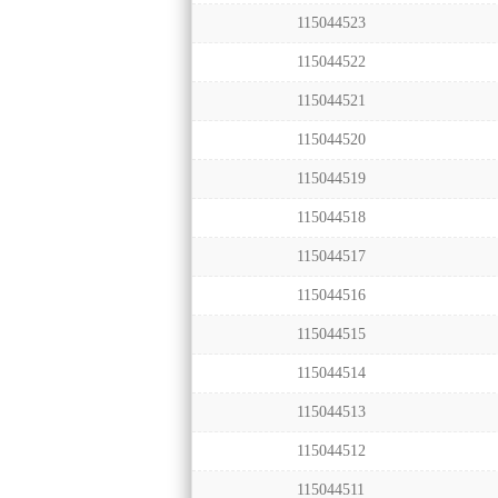
115044523
115044522
115044521
115044520
115044519
115044518
115044517
115044516
115044515
115044514
115044513
115044512
115044511