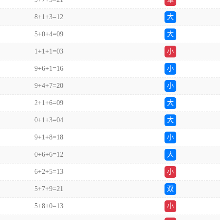
8+1+3=12
大
5+0+4=09
大
1+1+1=03
小
9+6+1=16
小
9+4+7=20
小
2+1+6=09
大
0+1+3=04
大
9+1+8=18
小
0+6+6=12
大
6+2+5=13
小
5+7+9=21
双
5+8+0=13
小