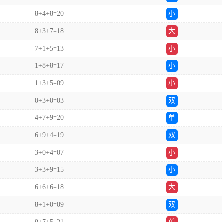
8+4+8=20
小
8+3+7=18
大
7+1+5=13
小
1+8+8=17
小
1+3+5=09
小
0+3+0=03
双
4+7+9=20
单
6+9+4=19
双
3+0+4=07
小
3+3+9=15
小
6+6+6=18
大
8+1+0=09
双
9+7+5=21
单