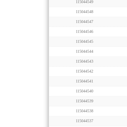
115044549
115044548
115044547
115044546
115044545
115044544
115044543
115044542
115044541
115044540
115044539
115044538
115044537