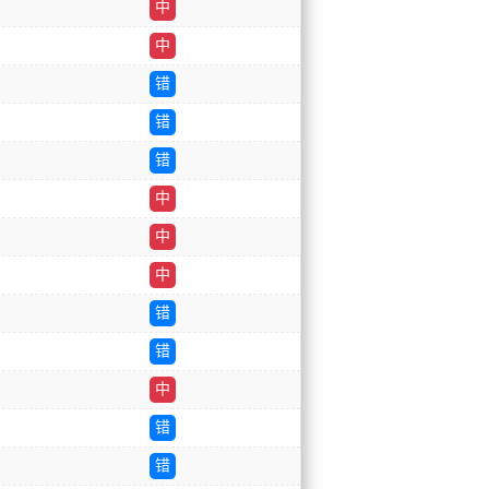
中
中
错
错
错
中
中
中
错
错
中
错
错