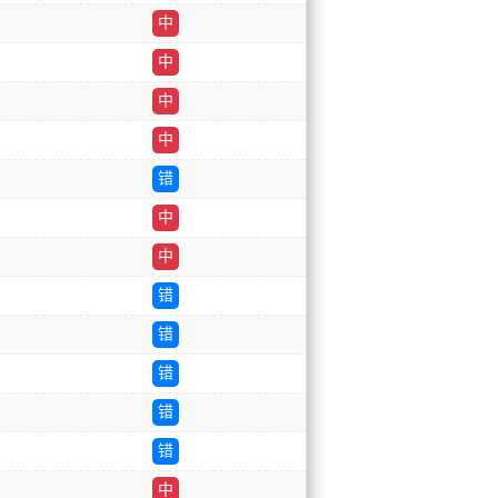
中
中
中
中
错
中
中
错
错
错
错
错
中