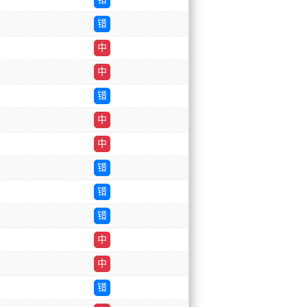
错
中
中
错
中
中
错
错
错
中
中
错