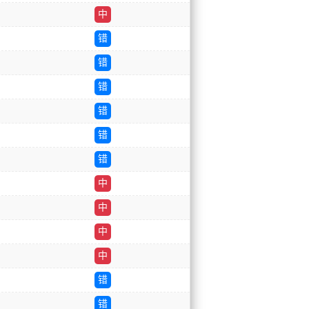
中
错
错
错
错
错
错
中
中
中
中
错
错