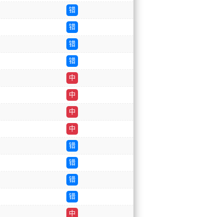
错
错
错
错
中
中
中
中
错
错
错
错
中