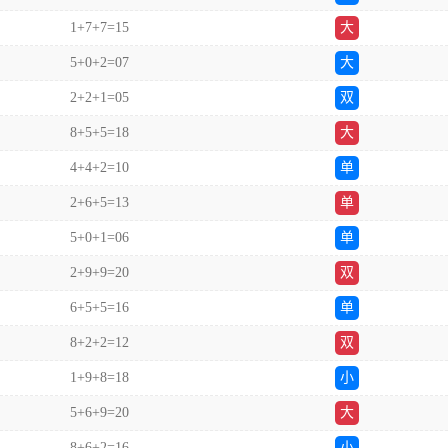
1+7+7=15
大
5+0+2=07
大
2+2+1=05
双
8+5+5=18
大
4+4+2=10
单
2+6+5=13
单
5+0+1=06
单
2+9+9=20
双
6+5+5=16
单
8+2+2=12
双
1+9+8=18
小
5+6+9=20
大
8+6+2=16
小