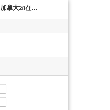
加拿大28预测 永久预测：28yC.COM 加拿大预测-预测网|加拿大28在线预测网|加拿大pc在线|PC刮奖_专注研究在线加拿大预测！