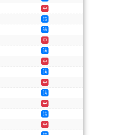
中
错
错
中
错
中
错
中
错
中
错
中
错