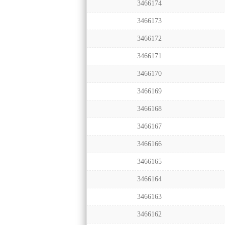
3466174
3466173
3466172
3466171
3466170
3466169
3466168
3466167
3466166
3466165
3466164
3466163
3466162