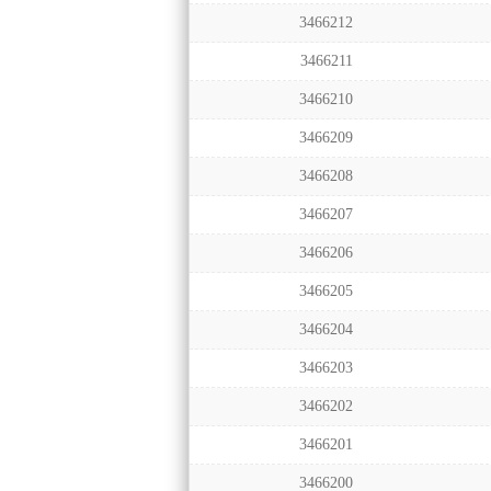
3466212
3466211
3466210
3466209
3466208
3466207
3466206
3466205
3466204
3466203
3466202
3466201
3466200