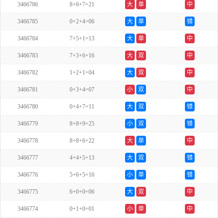
3466786
8+6+7=21
大
单
中
3466785
0+2+4=06
大
单
错
3466784
7+5+1=13
大
单
中
3466783
7+3+6=16
大
双
中
3466782
1+2+1=04
大
双
中
3466781
0+3+4=07
小
双
中
3466780
0+4+7=11
大
双
错
3466779
8+8+9=25
小
双
错
3466778
8+8+6=22
大
单
中
3466777
4+4+5=13
大
双
错
3466776
5+6+5=16
小
单
错
3466775
6+0+0=06
大
双
中
3466774
0+1+0=01
小
单
中