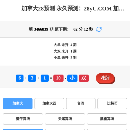
加拿大28预测 永久预测：28yC.COM 加拿大预测-预测网|加拿大28在线预测网|加拿大pc在线|PC刮奖_专注研究在线加拿大预测！
第
3466839
期 距下期：
02
分
12
秒
大单
未开:
4
期
大双
未开:
1
期
小单
未开:
2
期
6
3
1
10
小
双
咪牌
+
+
=
-
加拿大
加拿大西
台湾
比特币
夔牛算法
夫诸算法
鼎雷算法