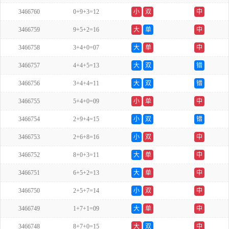
3466760
0+9+3=12
小
双
中
3466759
9+5+2=16
大
单
中
3466758
3+4+0=07
大
单
中
3466757
4+4+5=13
大
双
错
3466756
3+4+4=11
大
双
错
3466755
5+4+0=09
小
单
中
3466754
2+9+4=15
小
双
错
3466753
2+6+8=16
小
双
中
3466752
8+0+3=11
大
单
中
3466751
6+5+2=13
大
单
中
3466750
2+5+7=14
小
双
中
3466749
1+7+1=09
大
单
中
3466748
8+7+0=15
大
双
中