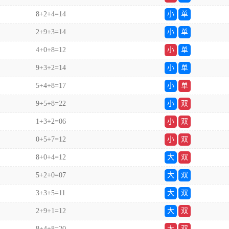
8+2+4=14
小
单
2+9+3=14
小
单
4+0+8=12
小
单
9+3+2=14
小
单
5+4+8=17
小
单
9+5+8=22
小
双
1+3+2=06
小
双
0+5+7=12
小
双
8+0+4=12
大
双
5+2+0=07
大
双
3+3+5=11
大
双
2+9+1=12
大
双
8+4+8=20
大
双