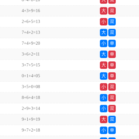
4+3+9=16
大
双
2+6+5=13
小
双
7+4+2=13
大
双
7+4+9=20
小
单
3+6+2=11
大
单
3+7+5=15
大
单
0+1+4=05
大
单
3+5+0=08
小
双
8+6+4=18
小
双
2+9+3=14
小
双
9+1+9=19
大
双
9+7+2=18
小
单