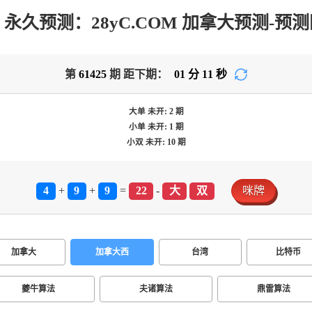
第
61425
期 距下期：
01
分
11
秒
大单
未开:
2
期
小单
未开:
1
期
小双
未开:
10
期
4
+
9
+
9
=
22
-
大
双
咪牌
加拿大
加拿大西
台湾
比特币
夔牛算法
夫诸算法
鼎雷算法