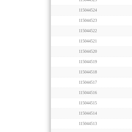
115044524
115044523
115044522
115044521
115044520
115044519
115044518
115044517
115044516
115044515
115044514
115044513