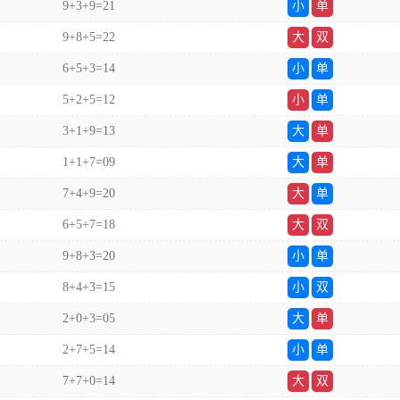
9+3+9=21
小
单
9+8+5=22
大
双
6+5+3=14
小
单
5+2+5=12
小
单
3+1+9=13
大
单
1+1+7=09
大
单
7+4+9=20
大
单
6+5+7=18
大
双
9+8+3=20
小
单
8+4+3=15
小
双
2+0+3=05
大
单
2+7+5=14
小
单
7+7+0=14
大
双