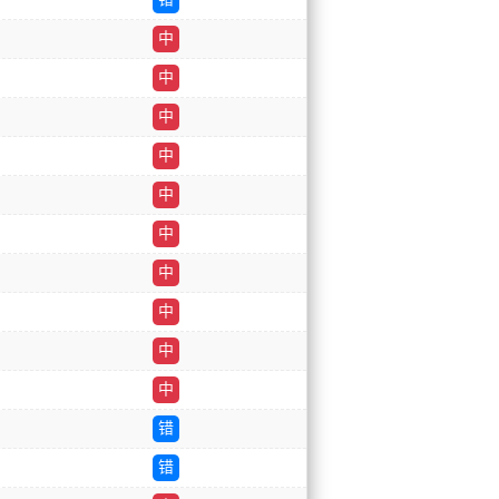
中
中
中
中
中
中
中
中
中
中
错
错