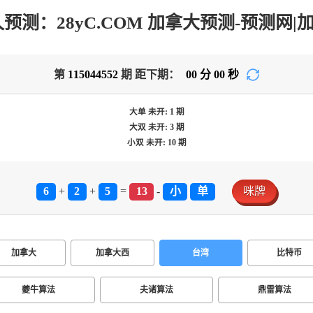
第
115044552
期 距下期：
00
分
00
秒
大单
未开:
1
期
大双
未开:
3
期
小双
未开:
10
期
6
+
2
+
5
=
13
-
小
单
咪牌
加拿大
加拿大西
台湾
比特币
夔牛算法
夫诸算法
鼎雷算法