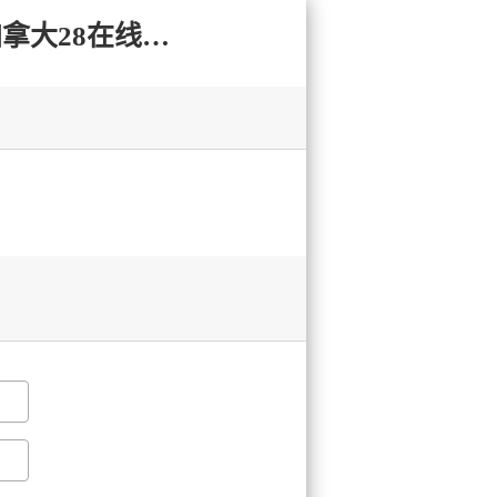
台湾28预测 永久预测：28yC.COM 加拿大预测-预测网|加拿大28在线预测网|加拿大pc在线|PC刮奖_专注研究在线加拿大预测！