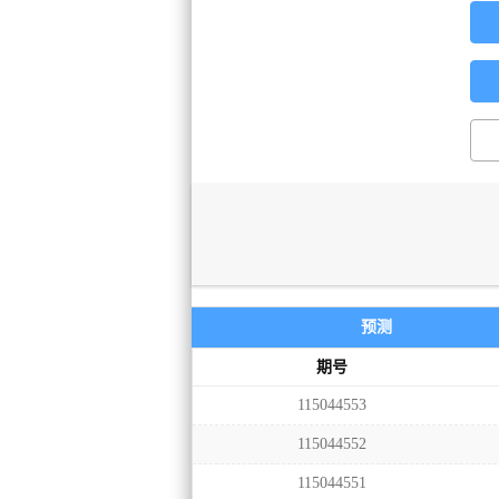
预测
期号
115044553
115044552
115044551