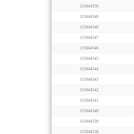
115044550
115044549
115044548
115044547
115044546
115044545
115044544
115044543
115044542
115044541
115044540
115044539
115044538