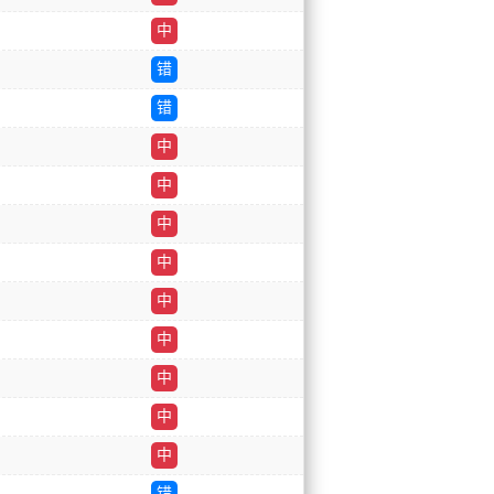
中
错
错
中
中
中
中
中
中
中
中
中
错