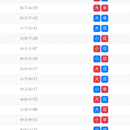
8+7+4=19
大
单
0+5+7=12
大
单
1+7+3=11
大
双
5+8+7=20
小
双
4+1+2=07
小
双
8+3+5=16
小
双
6+6+5=17
大
双
1+7+9=17
大
双
9+2+6=17
小
单
4+8+3=15
大
双
1+4+1=06
大
双
0+2+9=11
小
单
8+6+1=15
小
双